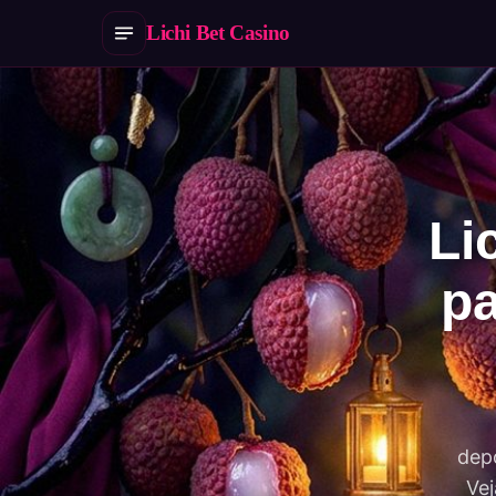
Lichi Bet Casino
Li
p
depo
Ve