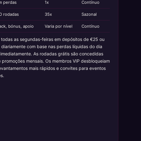
m perdas
1x
Contínuo
0 rodadas
35x
Sazonal
ck, bónus, apoio
Varia por nível
Contínuo
 todas as segundas-feiras em depósitos de €25 ou
 diariamente com base nas perdas líquidas do dia
o imediatamente. As rodadas grátis são concedidas
te promoções mensais. Os membros VIP desbloqueiam
levantamentos mais rápidos e convites para eventos
s.