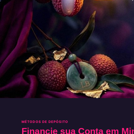
MÉTODOS DE DEPÓSITO
Financie sua Conta em Mi