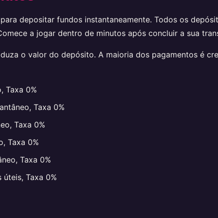
para depositar fundos instantaneamente. Todos os depósi
omece a jogar dentro de minutos após concluir a sua tran
oduza o valor do depósito. A maioria dos pagamentos é cr
o, Taxa 0%
tantâneo, Taxa 0%
neo, Taxa 0%
o, Taxa 0%
âneo, Taxa 0%
 úteis, Taxa 0%