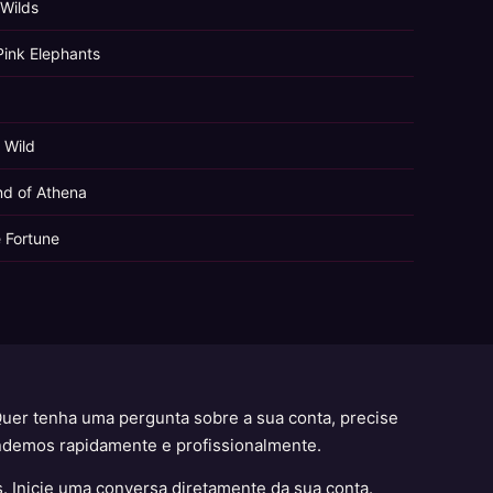
 Wilds
 Pink Elephants
 Wild
nd of Athena
e Fortune
Quer tenha uma pergunta sobre a sua conta, precise
ndemos rapidamente e profissionalmente.
. Inicie uma conversa diretamente da sua conta.