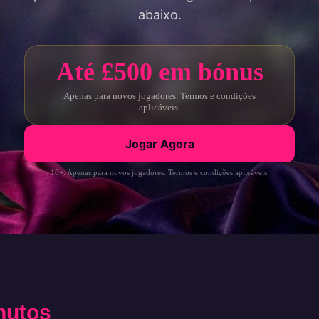
abaixo.
Até £500 em bónus
Apenas para novos jogadores. Termos e condições
aplicáveis.
Jogar Agora
18+. Apenas para novos jogadores. Termos e condições aplicáveis.
nutos