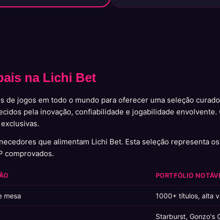
ais na Lichi Bet
os de jogos em todo o mundo para oferecer uma seleção curador
hecidos pela inovação, confiabilidade e jogabilidade envolvente
exclusivas.
ornecedores que alimentam Lichi Bet. Esta seleção representa o
TP comprovados.
ÇÃO
PORTFÓLIO NOTÁV
de mesa
1000+ títulos, alta 
Starburst, Gonzo's 