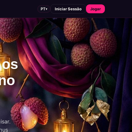
PT
Iniciar Sessão
Jogar
▾
 os
no
isar.
nus