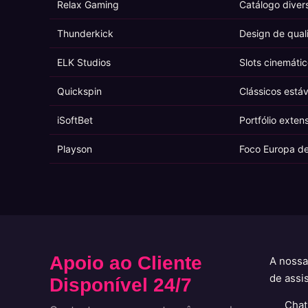
Relax Gaming
Catálogo diver
Thunderkick
Design de qual
ELK Studios
Slots cinemáti
Quickspin
Clássicos estáv
iSoftBet
Portfólio exten
Playson
Foco Europa de
Apoio ao Cliente
A nossa
de assi
Disponível 24/7
Chat