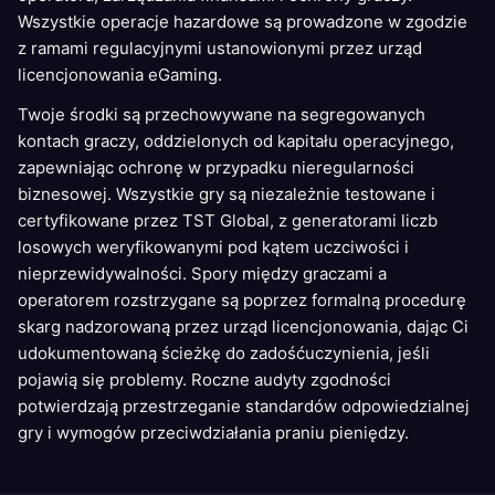
Wszystkie operacje hazardowe są prowadzone w zgodzie
z ramami regulacyjnymi ustanowionymi przez urząd
licencjonowania eGaming.
Twoje środki są przechowywane na segregowanych
kontach graczy, oddzielonych od kapitału operacyjnego,
zapewniając ochronę w przypadku nieregularności
biznesowej. Wszystkie gry są niezależnie testowane i
certyfikowane przez TST Global, z generatorami liczb
losowych weryfikowanymi pod kątem uczciwości i
nieprzewidywalności. Spory między graczami a
operatorem rozstrzygane są poprzez formalną procedurę
skarg nadzorowaną przez urząd licencjonowania, dając Ci
udokumentowaną ścieżkę do zadośćuczynienia, jeśli
pojawią się problemy. Roczne audyty zgodności
potwierdzają przestrzeganie standardów odpowiedzialnej
gry i wymogów przeciwdziałania praniu pieniędzy.