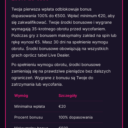
Twoja pierwsza wpłata odblokowuje bonus
dopasowania 100% do €500. Wpłać minimum €20, aby
się zakwalifikować. Twoje środki bonusowe i wygrane
wymagają 35-krotnego obrotu przed wycofaniem.
Podczas gry z bonusem maksymalny zakład na spin lub
rękę wynosi €5. Masz 30 dni na spełnienie wymogu
obrotu. Środki bonusowe obowiązują na wszystkich
grach oprócz tabel Live Dealer.
Po spełnieniu wymogu obrotu, środki bonusowe
zamieniają się na prawdziwe pieniądze bez dalszych
ograniczeń. Wygrane z bonusu są Twoje do
zatrzymania lub wycofania.
Wymóg
Szczegóły
Minimalna wpłata
€20
Procent bonusu
100% dopasowania