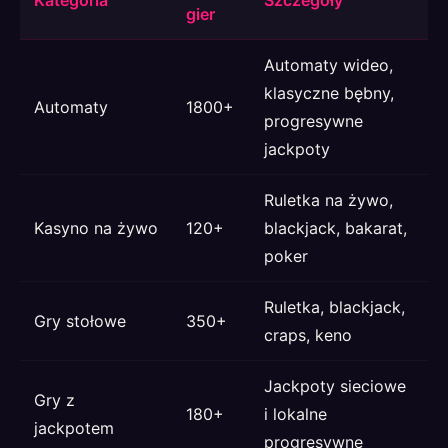
Kategoria
Szczegóły
gier
Automaty wideo,
klasyczne bębny,
Automaty
1800+
progresywne
jackpoty
Ruletka na żywo,
Kasyno na żywo
120+
blackjack, bakarat,
poker
Ruletka, blackjack,
Gry stołowe
350+
craps, keno
Jackpoty sieciowe
Gry z
180+
i lokalne
jackpotem
progresywne