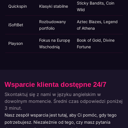
Sticky Bandits, Coin
Quickspin
Klasyki stabilne
Wild
Rozbudowany
Aztec Blazes, Legend
iSoftBet
portfolio
of Athena
Fokus na Europę
Book of Gold, Divine
Playson
Wschodnią
Fortune
Wsparcie klienta dostępne 24/7
Skontaktuj się z nami w języku angielskim w
dowolnym momencie. Średni czas odpowiedzi poniżej
3 minut.
Nasz zespół wsparcia jest tutaj, aby Ci pomóc, gdy tego
potrzebujesz. Niezależnie od tego, czy masz pytania