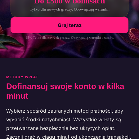
Do £500 w bonusach
Tylko dla nowych graczy. Obowiązują warunki.
Graj teraz
18+. Tylko dla nowych graczy. Obowiązują warunki i zasady.
METODY WPŁAT
Dofinansuj swoje konto w kilka
minut
Wybierz spośród zaufanych metod płatności, aby
wpłacić środki natychmiast. Wszystkie wpłaty są
przetwarzane bezpiecznie bez ukrytych opłat.
Zacznij grać w ciągu minut od ukończenia transakcji.