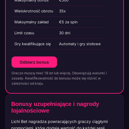
Maksymalny bonus
€500
Wielokrotność obrotu
35x
Maksymalny zakład
€5 za spin
Limit czasu
30 dni
Gry kwalifikujące się
Automaty i gry stołowe
Odbierz bonus
Gracze muszą mieć 18 lat lub więcej. Obowiązują warunki i
zasady. Kwalifikowalność do bonusu może się różnić w
zależności od kraju.
Bonusy uzupełniające i nagrody
lojalnościowe
Lichi Bet nagradza powracających graczy ciągłymi
promocjami, które dodają wartość do każdej sesji.