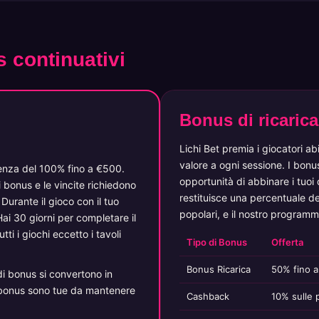
 continuativi
Bonus di ricaric
Lichi Bet premia i giocatori a
valore a ogni sessione. I bonu
denza del 100% fino a €500.
opportunità di abbinare i tuo
i bonus e le vincite richiedono
restituisce una percentuale de
Durante il gioco con il tuo
popolari, e il nostro programm
ai 30 giorni per completare il
ti i giochi eccetto i tavoli
Tipo di Bonus
Offerta
Bonus Ricarica
50% fino 
di bonus si convertono in
al bonus sono tue da mantenere
Cashback
10% sulle 