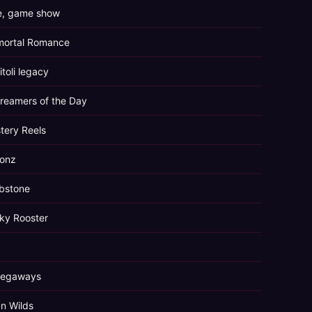
te, game show
mortal Romance
itoli legacy
Dreamers of the Day
tery Reels
oonz
bstone
ky Rooster
Megaways
n Wilds