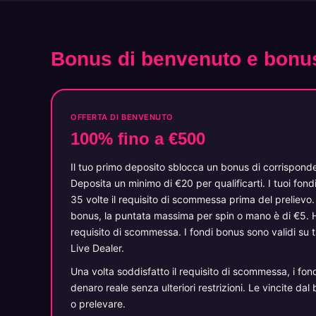
Bonus di benvenuto e bonus
OFFERTA DI BENVENUTO
100% fino a €500
Il tuo primo deposito sblocca un bonus di corrispon
Deposita un minimo di €20 per qualificarti. I tuoi fond
35 volte il requisito di scommessa prima del prelievo. 
bonus, la puntata massima per spin o mano è di €5. H
requisito di scommessa. I fondi bonus sono validi su tut
Live Dealer.
Una volta soddisfatto il requisito di scommessa, i fon
denaro reale senza ulteriori restrizioni. Le vincite d
o prelevare.