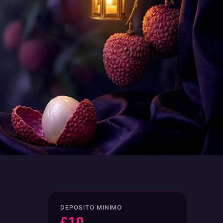
DEPOSITO MINIMO
£10