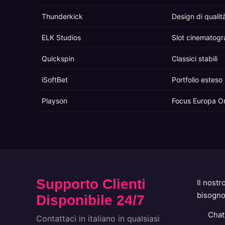
Thunderkick
Design di qualit
ELK Studios
Slot cinematogr
Quickspin
Classici stabili
iSoftBet
Portfolio esteso
Playson
Focus Europa Or
Supporto Clienti
Il nostr
bisogno
Disponibile 24/7
Chat
Contattaci in italiano in qualsiasi