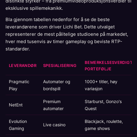
distinkte styrker – fra premiumvideoproduksjonsverdier til
eksklusive spillemekanikk.
Bla gjennom tabellen nedenfor for å se de beste
leverandørene som driver Lichi Bet. Dette utvalget
representerer de mest pålitelige studioene på markedet,
hver med tusenvis av timer gameplay og beviste RTP-
standarder.
BEMERKELSESVERDIGT
LEVERANDØR
SPESIALISERING
PORTEFØLJE
Pragmatic
Automater og
1000+ titler, høy
Play
bordspill
variasjon
Premium
Starburst, Gonzo's
NetEnt
automater
Quest
Evolution
Blackjack, roulette,
Live casino
Gaming
game shows