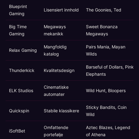
Blueprint
Lisensiert innhold
The Goonies, Ted
Gaming
Big Time
Megaways
Sweet Bonanza
Gaming
mekanikk
Megaways
Mangfoldig
Pairs Mania, Mayan
Relax Gaming
katalog
Wilds
Barseful of Dollars, Pink
Thunderkick
Kvalitetsdesign
Elephants
Cinematiske
ELK Studios
Wild Hunt, Bloopers
automater
Sticky Bandits, Coin
Quickspin
Stabile klassikere
Wild
Omfattende
Aztec Blazes, Legend
iSoftBet
portefølje
of Athena