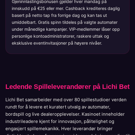
Gjeninnlastingsbonusen gjelder hver mandag på
innskudd på €25 eller mer. Cashback krediteres daglig
basert på netto tap fra forrige dag og kan tas ut
umiddelbart. Gratis spinn tildeles på valgte automater
under månedlige kampanjer. VIP-medlemmer låser opp
personlige kontoadministratorer, raskere uttak og
eksklusive eventinvitasjoner på høyere nivåer.
Ledende Spilleleverandører på Lichi Bet
Lichi Bet samarbeider med over 80 spillestudioer verden
rundt for å levere et kuratert utvalg av automater,
bordspill og live dealeropplevelser. Kasinoet inneholder
industrileadere kjent for innovasjon, pålitelighet og
engasjert spillemekanikk. Hver leverandør bringer