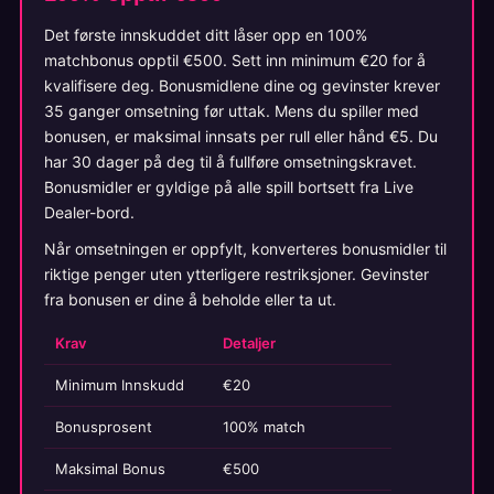
Det første innskuddet ditt låser opp en 100%
matchbonus opptil €500. Sett inn minimum €20 for å
kvalifisere deg. Bonusmidlene dine og gevinster krever
35 ganger omsetning før uttak. Mens du spiller med
bonusen, er maksimal innsats per rull eller hånd €5. Du
har 30 dager på deg til å fullføre omsetningskravet.
Bonusmidler er gyldige på alle spill bortsett fra Live
Dealer-bord.
Når omsetningen er oppfylt, konverteres bonusmidler til
riktige penger uten ytterligere restriksjoner. Gevinster
fra bonusen er dine å beholde eller ta ut.
Krav
Detaljer
Minimum Innskudd
€20
Bonusprosent
100% match
Maksimal Bonus
€500