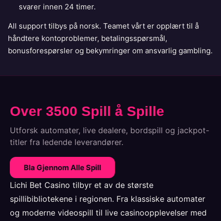
svarer innen 24 timer.
All support tilbys på norsk. Teamet vårt er opplært til å
håndtere kontoproblemer, betalingsspørsmål,
bonusforespørsler og bekymringer om ansvarlig gambling.
Over 3500 Spill å Spille
Utforsk automater, live dealere, bordspill og jackpot-
titler fra ledende leverandører.
Bla Gjennom Alle Spill
Lichi Bet Casino tilbyr et av de største
spillibibliotekene i regionen. Fra klassiske automater
og moderne videospill til live casinoopplevelser med