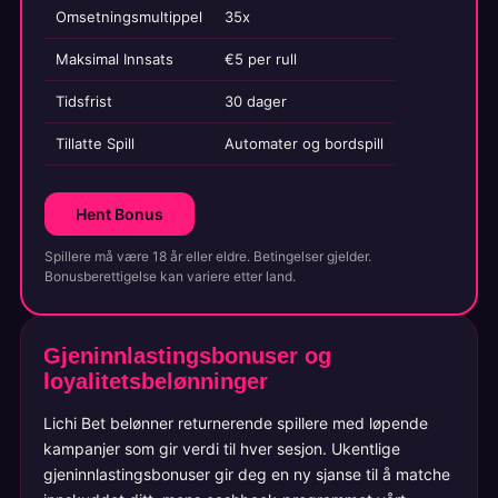
Omsetningsmultippel
35x
Maksimal Innsats
€5 per rull
Tidsfrist
30 dager
Tillatte Spill
Automater og bordspill
Hent Bonus
Spillere må være 18 år eller eldre. Betingelser gjelder.
Bonusberettigelse kan variere etter land.
Gjeninnlastingsbonuser og
loyalitetsbelønninger
Lichi Bet belønner returnerende spillere med løpende
kampanjer som gir verdi til hver sesjon. Ukentlige
gjeninnlastingsbonuser gir deg en ny sjanse til å matche