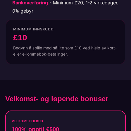
Bankoverføring
- Minimum £20, 1-2 virkedager,
0% gebyr
MINIMUM INNSKUDD
£10
Begynn å spille med så lite som £10 ved hjelp av kort-
eller e-lommebok-betalinger.
Velkomst- og løpende bonuser
VELKOMSTTILBUD
100% opptil €500