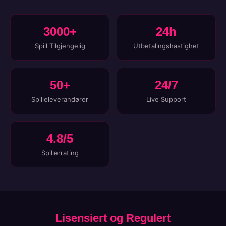
3000+
24h
Spill Tilgjengelig
Utbetalingshastighet
50+
24/7
Spilleleverandører
Live Support
4.8/5
Spillerrating
Lisensiert og Regulert