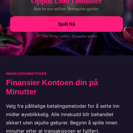
Opptil £500 i bonuser
Kun for nye spillere. Betingelser gjelder.
Spill Nå
18+. Kun for nye spillere. Betingelser gjelder.
INNSKUDDSMETODER
Finansier Kontoen din på
Minutter
Velg fra pålitelige betalingsmetoder for å sette inn
midler øyeblikkelig. Alle innskudd blir behandlet
sikkert uten skjulte gebyrer. Begynn å spille innen
minutter etter at transaksjonen er fullført.