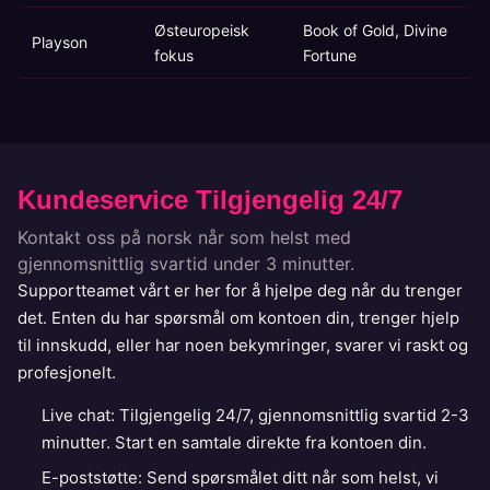
Østeuropeisk
Book of Gold, Divine
Playson
fokus
Fortune
Kundeservice Tilgjengelig 24/7
Kontakt oss på norsk når som helst med
gjennomsnittlig svartid under 3 minutter.
Supportteamet vårt er her for å hjelpe deg når du trenger
det. Enten du har spørsmål om kontoen din, trenger hjelp
til innskudd, eller har noen bekymringer, svarer vi raskt og
profesjonelt.
Live chat: Tilgjengelig 24/7, gjennomsnittlig svartid 2-3
minutter. Start en samtale direkte fra kontoen din.
E-poststøtte: Send spørsmålet ditt når som helst, vi